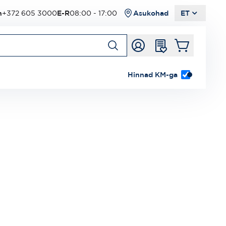
n
+372 605 3000
E-R
08:00 - 17:00
Asukohad
ET
Hinnad KM-ga