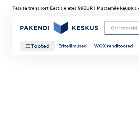
Tasuta transport Eestis alates 99EUR | Mustamäe kauplus o
Tooted
Eritellimused
WOX renditooted