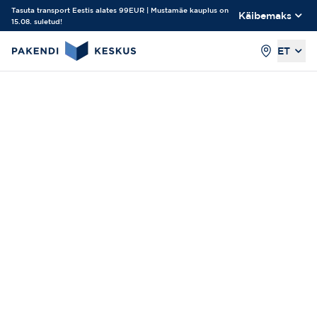
Tasuta transport Eestis alates 99EUR | Mustamäe kauplus on
Käibemaks
15.08. suletud!
ET