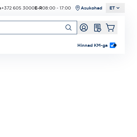
n
+372 605 3000
E-R
08:00 - 17:00
Asukohad
ET
Hinnad KM-ga