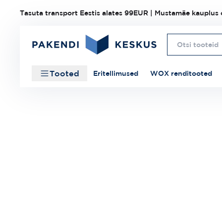
Tasuta transport Eestis alates 99EUR | Mustamäe kauplus o
Tooted
Eritellimused
WOX renditooted