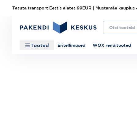
Tasuta transport Eestis alates 99EUR | Mustamäe kauplus o
Tooted
Eritellimused
WOX renditooted