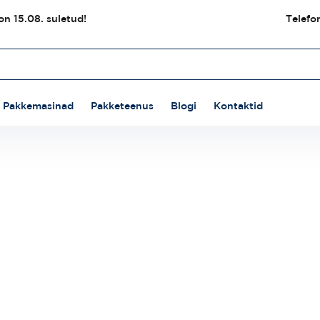
n 15.08. suletud!
Telefo
Pakkemasinad
Pakketeenus
Blogi
Kontaktid