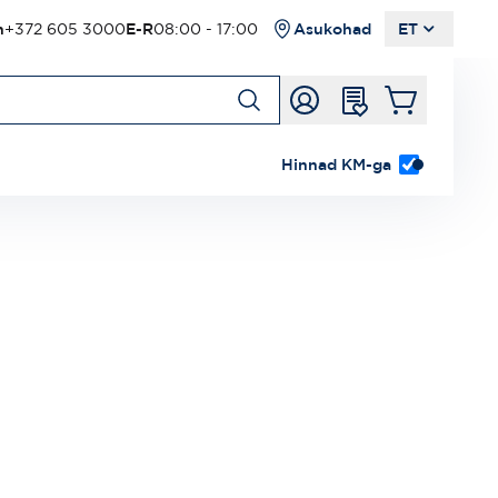
n
+372 605 3000
E-R
08:00 - 17:00
Asukohad
ET
Hinnad KM-ga