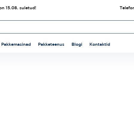
n 15.08. suletud!
Telefo
Pakkemasinad
Pakketeenus
Blogi
Kontaktid