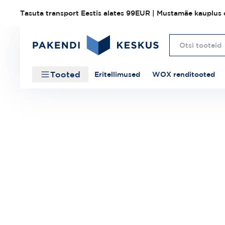
Tasuta transport Eestis alates 99EUR | Mustamäe kauplus o
Tooted
Eritellimused
WOX renditooted