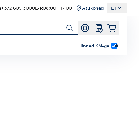
n
+372 605 3000
E-R
08:00 - 17:00
Asukohad
ET
Hinnad KM-ga