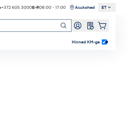
n
+372 605 3000
E-R
08:00 - 17:00
Asukohad
ET
Hinnad KM-ga