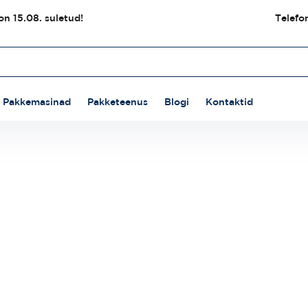
n 15.08. suletud!
Telefo
Pakkemasinad
Pakketeenus
Blogi
Kontaktid