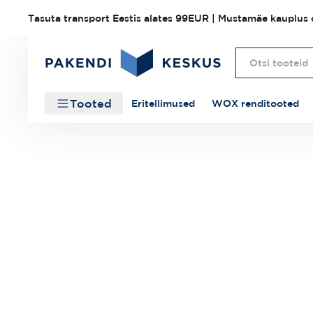
Tasuta transport Eestis alates 99EUR | Mustamäe kauplus o
Tooted
Eritellimused
WOX renditooted