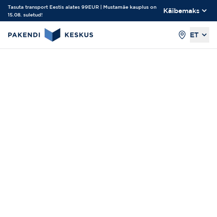
Tasuta transport Eestis alates 99EUR | Mustamäe kauplus on
Käibemaks
15.08. suletud!
ET