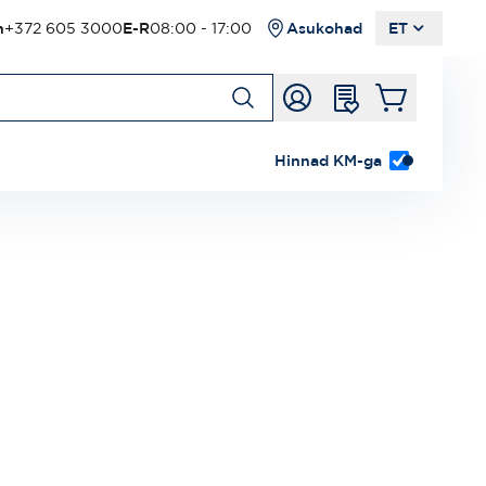
n
+372 605 3000
E-R
08:00 - 17:00
Asukohad
ET
Hinnad KM-ga