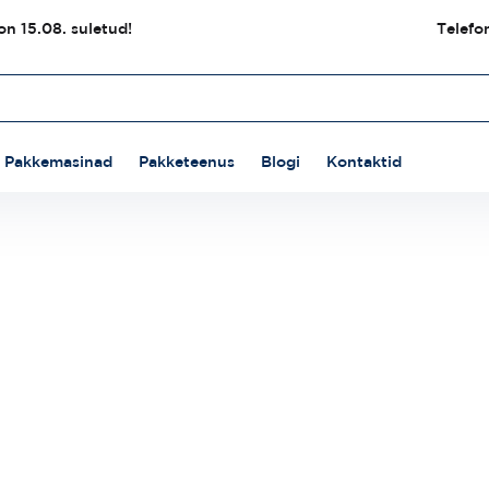
n 15.08. suletud!
Telefo
Pakkemasinad
Pakketeenus
Blogi
Kontaktid