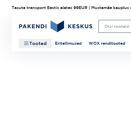
Tasuta transport Eestis alates 99EUR | Mustamäe kauplus o
Tooted
Eritellimused
WOX renditooted