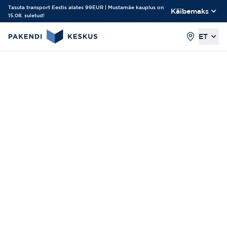
Tasuta transport Eestis alates 99EUR | Mustamäe kauplus on
Käibemaks
15.08. suletud!
ET