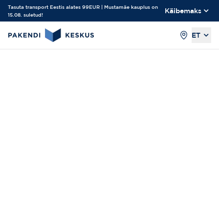
Tasuta transport Eestis alates 99EUR | Mustamäe kauplus on
Käibemaks
15.08. suletud!
ET