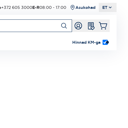
n
+372 605 3000
E-R
08:00 - 17:00
Asukohad
ET
Hinnad KM-ga