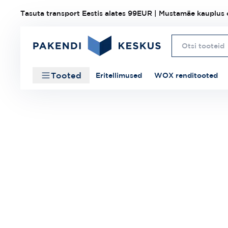
Tasuta transport Eestis alates 99EUR | Mustamäe kauplus o
Tooted
Eritellimused
WOX renditooted