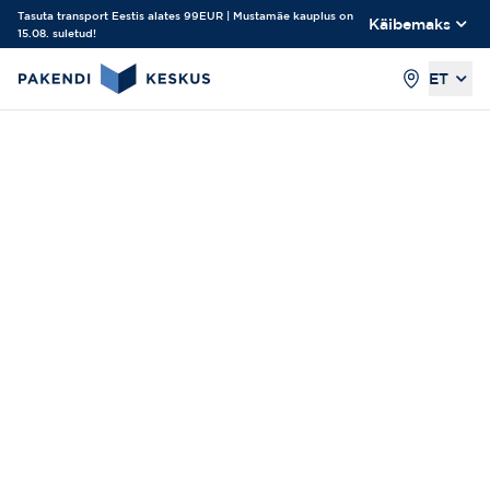
Tasuta transport Eestis alates 99EUR | Mustamäe kauplus on
Käibemaks
15.08. suletud!
ET