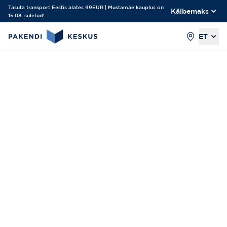
Tasuta transport Eestis alates 99EUR | Mustamäe kauplus on
Käibemaks
15.08. suletud!
ET