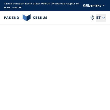
Tasuta transport Eestis alates 99EUR | Mustamäe kauplus on
Käibemaks
15.08. suletud!
ET