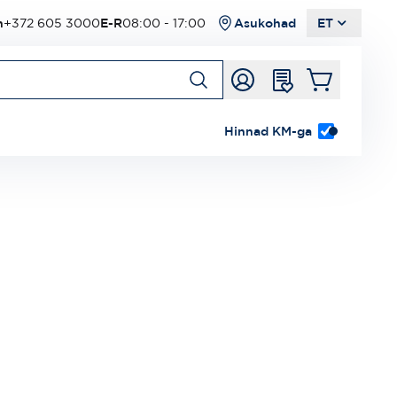
n
+372 605 3000
E-R
08:00 - 17:00
Asukohad
ET
Hinnad KM-ga