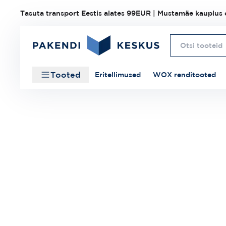
Tasuta transport Eestis alates 99EUR | Mustamäe kauplus o
Tooted
Eritellimused
WOX renditooted