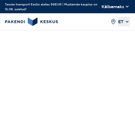
Tasuta transport Eestis alates 99EUR | Mustamäe kauplus on
Käibemaks
15.08. suletud!
ET