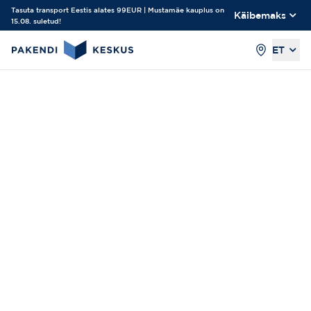
Tasuta transport Eestis alates 99EUR | Mustamäe kauplus on
Käibemaks
15.08. suletud!
ET