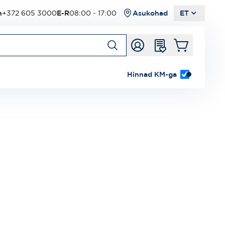
n
+372 605 3000
E-R
08:00 - 17:00
Asukohad
ET
Hinnad KM-ga