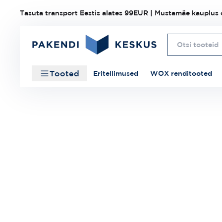
Tasuta transport Eestis alates 99EUR | Mustamäe kauplus o
Tooted
Eritellimused
WOX renditooted