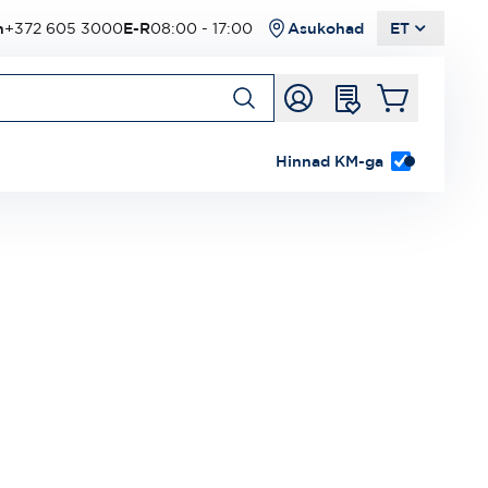
n
+372 605 3000
E-R
08:00 - 17:00
Asukohad
ET
Hinnad KM-ga