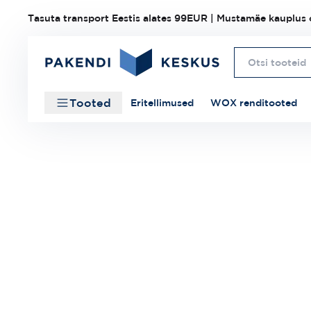
Tasuta transport Eestis alates 99EUR | Mustamäe kauplus o
Tooted
Eritellimused
WOX renditooted