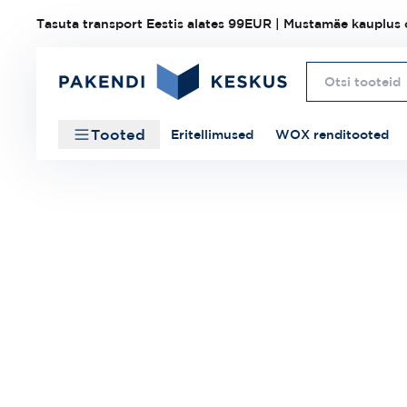
Tasuta transport Eestis alates 99EUR | Mustamäe kauplus o
Tooted
Eritellimused
WOX renditooted