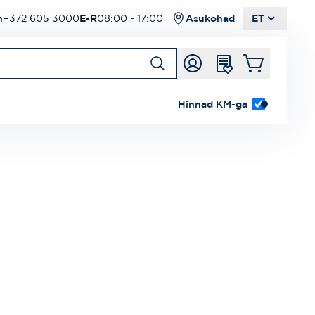
n
+372 605 3000
E-R
08:00 - 17:00
Asukohad
ET
Hinnad KM-ga