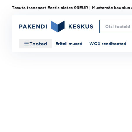
Tasuta transport Eestis alates 99EUR | Mustamäe kauplus o
Tooted
Eritellimused
WOX renditooted