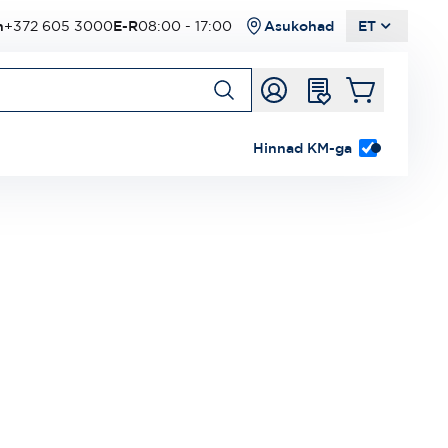
n
+372 605 3000
E-R
08:00 - 17:00
Asukohad
ET
Hinnad KM-ga